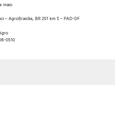
de maio
nci – AgroBrasília, BR 251 km 5 – PAD-DF
Agro
608-0510