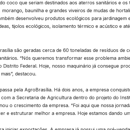
do coco que seriam destinados aos aterros sanitários e os 
 morango, baunilha e grandes viveiros de mudas de hortaliç
ambém desenvolveu produtos ecológicos para jardinagem e
as, tijolos ecológicos, isolamento térmico e acústico e até
asília são geradas cerca de 60 toneladas de resíduos de
nitários. “Nós queremos transformar esse problema ambi
istrito Federal. Hoje, nosso maquinário já consegue proc
mais”, destacou.
 passa pela AgroBrasília. Há dois anos, a empresa conqui
ia com a Secretaria de Agricultura dentro do projeto do Inst
nou o crescimento da empresa. “Foi aqui que nossa jorna
scer e estruturar melhor a empresa. Hoje estamos dando um
ra iniciar exportações. A empresa já possui uma pré-vend