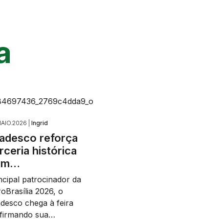
a
AIO.2026 |
Ingrid
adesco reforça
rceria histórica
om…
ncipal patrocinador da
oBrasília 2026, o
desco chega à feira
afirmando sua…