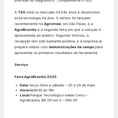
precisão do diagnóstico”, complementa o CEO.
A
TEG
está no mercado há três anos e desenvolve
essa tecnologia há dois. O sensor foi lançado
recentemente na
Agrishow
, em São Paulo, e a
AgroBrasília
é a segunda feira em que a solução é
apresentada ao público. Segundo Vinícius, a
recepção tem sido bastante positiva, e a empresa já
prepara vídeos com
demonstrações de campo
para
apresentar os primeiros resultados da ferramenta.
Serviço
Feira AgroBrasília 2025
Data:
terça-feira a sábado – 20 a 24 de maio
Horário:
8h30 às 18h
Local:
Parque Tecnológico Ivaldo Cenci –
AgroBrasília, BR 251 km 5 – PAD-DF