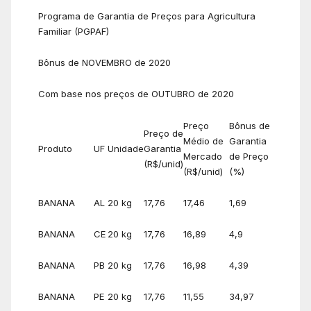
Programa de Garantia de Preços para Agricultura
Familiar (PGPAF)
Bônus de NOVEMBRO de 2020
Com base nos preços de OUTUBRO de 2020
Preço
Bônus de
Preço de
Médio de
Garantia
Produto
UF
Unidade
Garantia
Mercado
de Preço
(R$/unid)
(R$/unid)
(%)
BANANA
AL
20 kg
17,76
17,46
1,69
BANANA
CE
20 kg
17,76
16,89
4,9
BANANA
PB
20 kg
17,76
16,98
4,39
BANANA
PE
20 kg
17,76
11,55
34,97