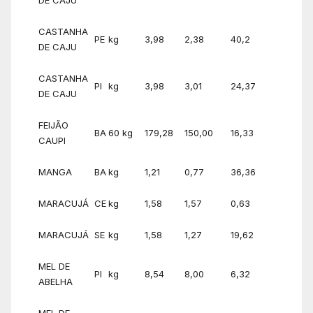
DE CAJU
CASTANHA
PE
kg
3,98
2,38
40,2
DE CAJU
CASTANHA
PI
kg
3,98
3,01
24,37
DE CAJU
FEIJÃO
BA
60 kg
179,28
150,00
16,33
CAUPI
MANGA
BA
kg
1,21
0,77
36,36
MARACUJÁ
CE
kg
1,58
1,57
0,63
MARACUJÁ
SE
kg
1,58
1,27
19,62
MEL DE
PI
kg
8,54
8,00
6,32
ABELHA