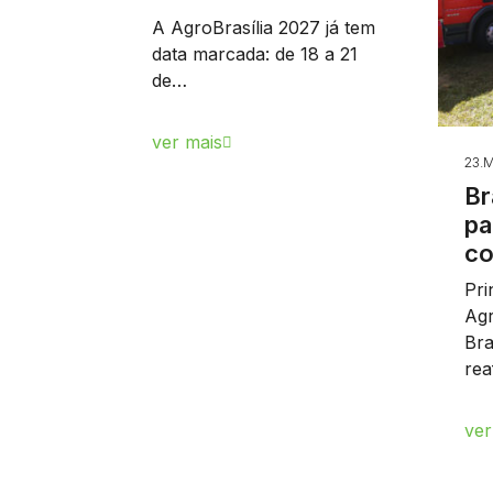
A AgroBrasília 2027 já tem
data marcada: de 18 a 21
de…
ver mais
23.M
Br
pa
c
Pri
Agr
Bra
re
ver