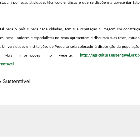
destacam por suas atividades técnico-científicas e que se dispõem a apresentar fato
.
tal para o país e para cada cidadão, tem sua reputação e imagem em construção
es, pesquisadores e especialistas no tema apresentem e discutam suas teses, estud
iversidades e Instituições de Pesquisa seja colocado à disposição da população, 
reça. Mais informações no website:
http://agriculturasustentavel.org.b
tentavel
.
o Sustentável