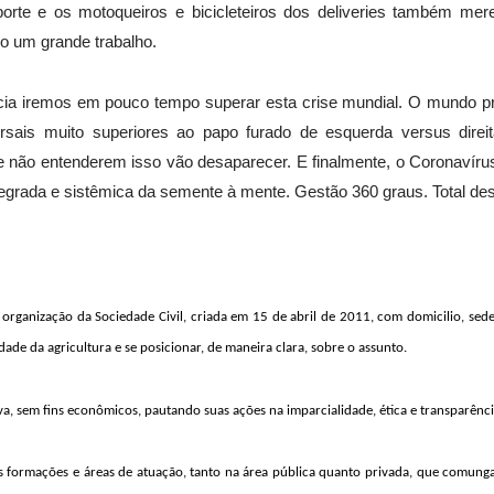
porte e os motoqueiros e bicicleteiros dos deliveries também m
o um grande trabalho.
cia iremos em pouco tempo superar esta crise mundial. O mundo pre
ersais muito superiores ao papo furado de esquerda versus dire
 não entenderem isso vão desaparecer. E finalmente, o Coronavírus
tegrada e sistêmica da semente à mente. Gestão 360 graus. Total desi
organização da Sociedade Civil, criada em 15 de abril de 2011, com domicilio, sed
dade da agricultura e se posicionar, de maneira clara, sobre o assunto.
va, sem fins econômicos, pautando suas ações na imparcialidade, ética e transparênc
es formações e áreas de atuação, tanto na área pública quanto privada, que comun