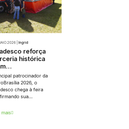
AIO.2026 |
Ingrid
adesco reforça
rceria histórica
om…
ncipal patrocinador da
oBrasília 2026, o
desco chega à feira
afirmando sua…
 mais