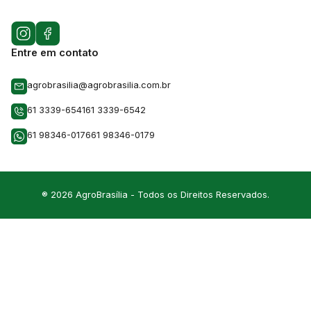
Entre em contato
agrobrasilia@agrobrasilia.com.br
61 3339-6541
61 3339-6542
61 98346-0176
61 98346-0179
® 2026 AgroBrasília - Todos os Direitos Reservados.