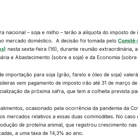
ura nacional – soja e milho – terão a alíquota do imposto d
s no mercado doméstico. A decisão foi tomada pelo
Comitê-
ex)
nesta sexta-feira (16), durante reunião extraordinária, 
uária e Abastecimento (sobre a soja) e da Economia (sobre 
importação para soja (grão, farelo e óleo de soja) valerá 
sileiras sem pagamento de imposto irão até 31 de março de
alização da próxima safra, que tem a colheita prevista par
limentos, ocasionado pela ocorrência da pandemia da Cov
os mercados relativos a essas duas commodities. No cas
odução de proteína animal, que registrou crescimento na
cadas, a uma taxa de 14,3% ao ano.