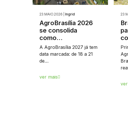
23.MAIO.2026 |
Ingrid
23.M
AgroBrasília 2026
Br
se consolida
pa
como…
c
A AgroBrasília 2027 já tem
Pri
data marcada: de 18 a 21
Agr
de…
Bra
re
ver mais
ver