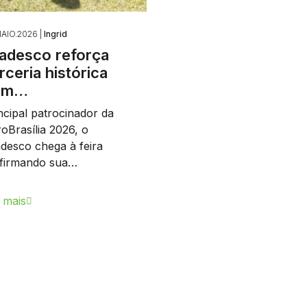
AIO.2026 |
Ingrid
adesco reforça
rceria histórica
om…
ncipal patrocinador da
oBrasília 2026, o
desco chega à feira
afirmando sua…
 mais