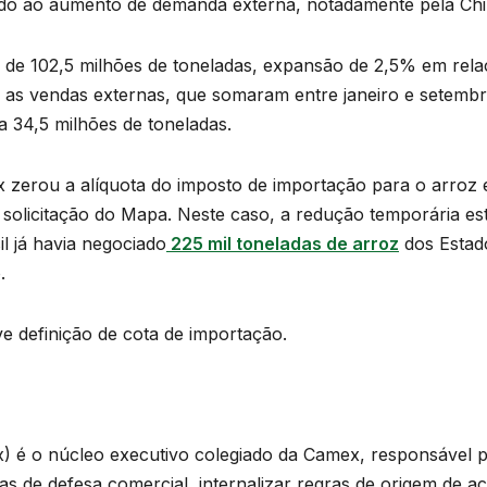
liado ao aumento de demanda externa, notadamente pela Chi
a de 102,5 milhões de toneladas, expansão de 2,5% em relaç
r as vendas externas, que somaram entre janeiro e setembr
 34,5 milhões de toneladas.
 zerou a alíquota do imposto de importação para o arroz 
licitação do Mapa. Neste caso, a redução temporária está
il já havia negociado
225 mil toneladas de arroz
dos Estado
.
e definição de cota de importação.
 é o núcleo executivo colegiado da Camex, responsável po
as de defesa comercial, internalizar regras de origem de a