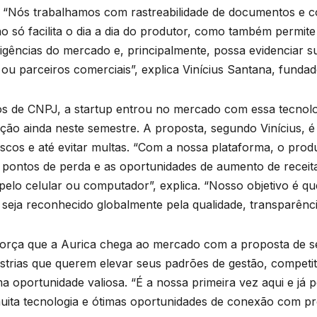
. “Nós trabalhamos com rastreabilidade de documentos e c
 só facilita o dia a dia do produtor, como também permite
igências do mercado e, principalmente, possa evidenciar su
s ou parceiros comerciais”, explica Vinícius Santana, fundad
os de CNPJ, a startup entrou no mercado com essa tecnol
lução ainda neste semestre. A proposta, segundo Vinícius, 
riscos e até evitar multas. “Com a nossa plataforma, o prod
s pontos de perda e as oportunidades de aumento de receita
pelo celular ou computador”, explica. “Nosso objetivo é que
seja reconhecido globalmente pela qualidade, transparência
força que a Aurica chega ao mercado com a proposta de s
trias que querem elevar seus padrões de gestão, competitiv
uma oportunidade valiosa. “É a nossa primeira vez aqui e 
muita tecnologia e ótimas oportunidades de conexão com p