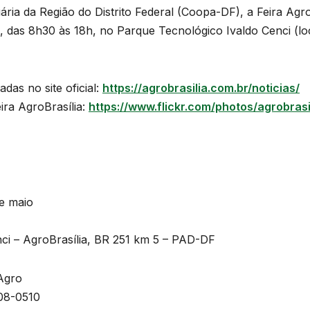
ria da Região do Distrito Federal (Coopa-DF), a Feira Agro
a, das 8h30 às 18h, no Parque Tecnológico Ivaldo Cenci (l
as no site oficial:
https://agrobrasilia.com.br/noticias/
ira AgroBrasília:
https://www.flickr.com/photos/agrobrasi
de maio
nci – AgroBrasília, BR 251 km 5 – PAD-DF
Agro
608-0510