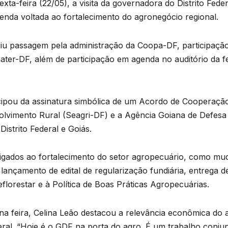
xta-feira (22/05), a visita da governadora do Distrito Fede
nda voltada ao fortalecimento do agronegócio regional.
u passagem pela administração da Coopa-DF, participação 
ter-DF, além de participação em agenda no auditório da f
icipou da assinatura simbólica de um Acordo de Cooperação
lvimento Rural (Seagri-DF) e a Agência Goiana de Defesa A
Distrito Federal e Goiás.
gados ao fortalecimento do setor agropecuário, como m
ançamento de edital de regularização fundiária, entrega de
lorestar e à Política de Boas Práticas Agropecuárias.
a feira, Celina Leão destacou a relevância econômica do 
eral. “Hoje é o GDF na porta do agro. É um trabalho conju