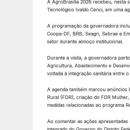
A AgroBrasília 2026 recebeu, nesta se
Tecnológico Ivaldo Cenci, em uma age
A programação da governadora inclui
Coopa-DF, BRB, Seagri, Sebrae e Ema
setor durante almoço institucional.
Durante a visita, a governadora part
Agricultura, Abastecimento e Desenvo
voltada à integração sanitária entre o 
A agenda também marcou anúncios li
Rural (FDR), criação do FDR Mulher, l
medidas relacionadas ao programa Ref
Ao comentar as ações apresentadas n
integrado do Governo do Distrito Fed