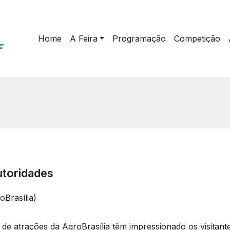
Home
A Feira
Programação
Competição
utoridades
Brasília)
de atrações da AgroBrasília têm impressionado os visitan