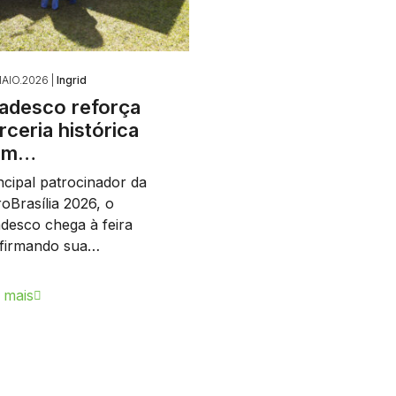
AIO.2026 |
Ingrid
adesco reforça
rceria histórica
om…
ncipal patrocinador da
oBrasília 2026, o
desco chega à feira
afirmando sua…
 mais