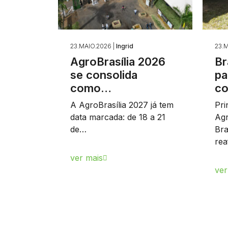
23.MAIO.2026 |
Ingrid
23.M
AgroBrasília 2026
Br
se consolida
pa
como…
c
A AgroBrasília 2027 já tem
Pri
data marcada: de 18 a 21
Agr
de…
Bra
re
ver mais
ver