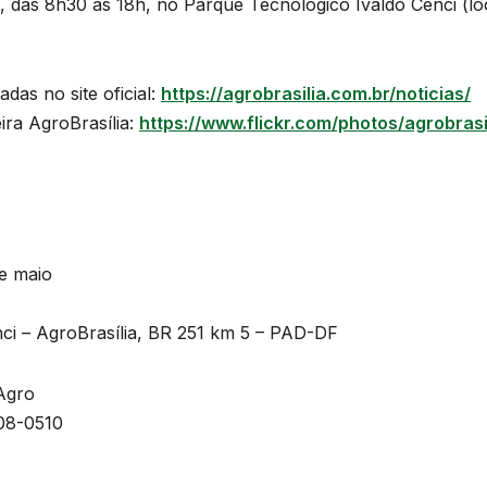
a, das 8h30 às 18h, no Parque Tecnológico Ivaldo Cenci (l
as no site oficial:
https://agrobrasilia.com.br/noticias/
ira AgroBrasília:
https://www.flickr.com/photos/agrobrasi
de maio
nci – AgroBrasília, BR 251 km 5 – PAD-DF
Agro
608-0510