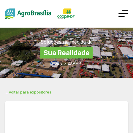
Soluções na medida da
Sua Realidade
home
>
ZAAMP
←
Voltar para expositores