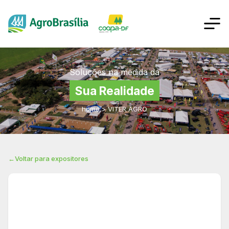
Soluções na medida da
Sua Realidade
home
>
VITER AGRO
←
Voltar para expositores