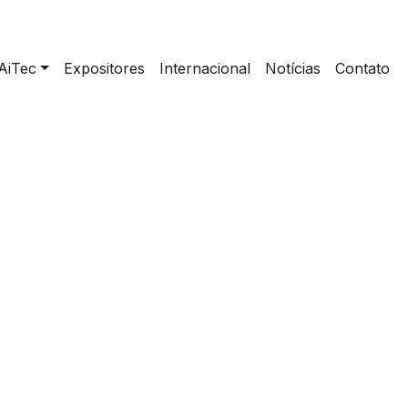
AiTec
Expositores
Internacional
Notícias
Contato
home
>
VIA BOATS | BRASÍLIA – DF