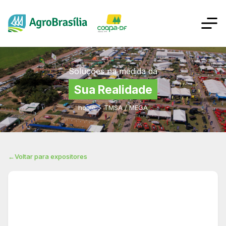
Soluções na medida da
Sua Realidade
home
>
TMSA / MEGA
←
Voltar para expositores