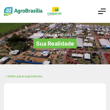
Soluções na medida da
Sua Realidade
home
>
STARA
←
Voltar para expositores