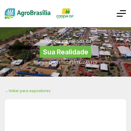
Soluções na medida da
Sua Realidade
home
>
SPRAYTEC FERTILIZANTES
←
Voltar para expositores