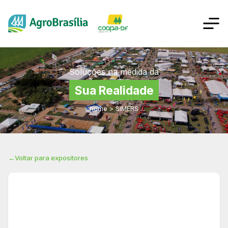
Soluções na medida da
Sua Realidade
home
>
SIMERS
←
Voltar para expositores