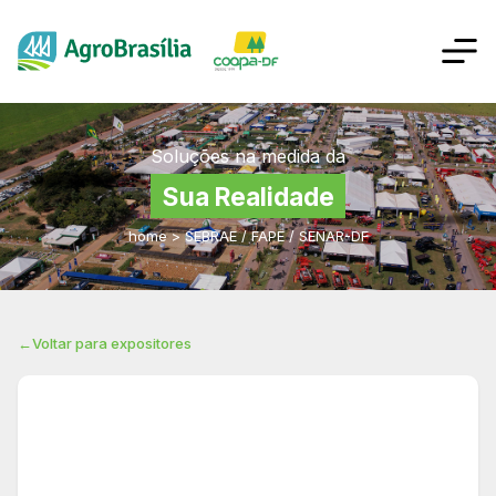
Soluções na medida da
Sua Realidade
home
>
SEBRAE / FAPE / SENAR-DF
←
Voltar para expositores