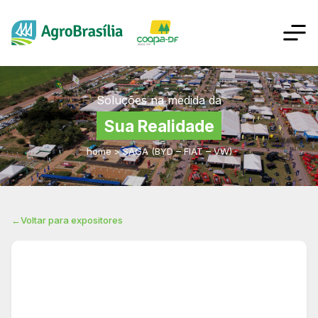
Soluções na medida da
Sua Realidade
home
>
SAGA (BYD – FIAT – VW)
←
Voltar para expositores