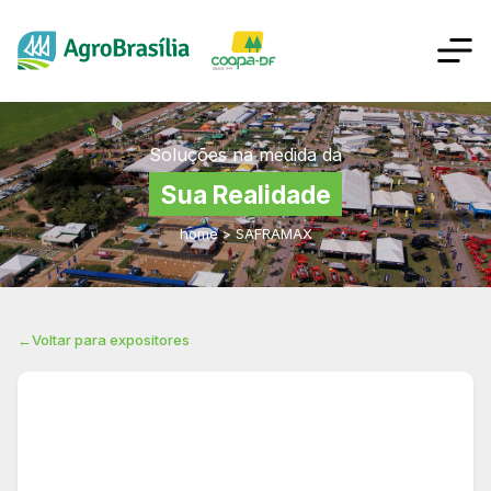
Soluções na medida da
Sua Realidade
home
>
SAFRAMAX
←
Voltar para expositores