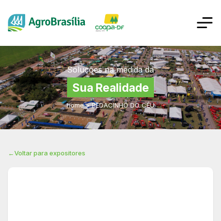
Soluções na medida da
Sua Realidade
home
>
PEDACINHO DO CÉU
←
Voltar para expositores