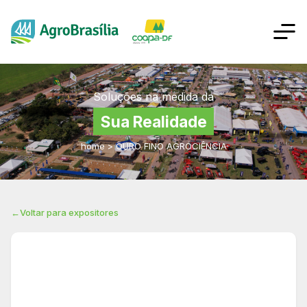
Soluções na medida da
Sua Realidade
home
>
OURO FINO AGROCIÊNCIA
←
Voltar para expositores