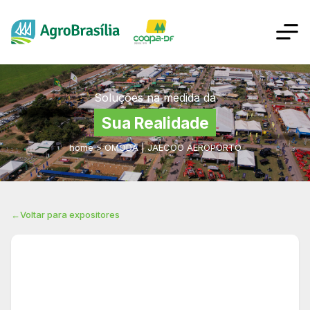
Soluções na medida da
Sua Realidade
home
>
OMODA | JAECOO AEROPORTO
←
Voltar para expositores