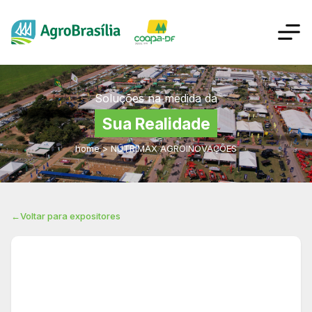
Soluções na medida da
Sua Realidade
home
>
NUTRIMAX AGROINOVAÇÕES
←
Voltar para expositores