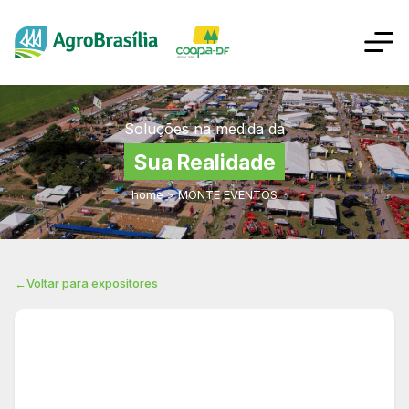
Soluções na medida da
Sua Realidade
home
>
MONTE EVENTOS
←
Voltar para expositores