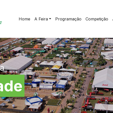
Home
A Feira
Programação
Competição
da
ade