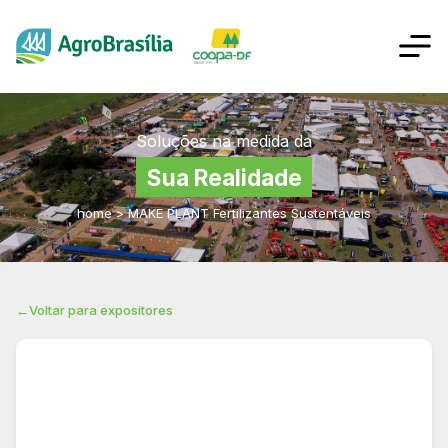
Soluções na medida da
Sua Realidade
home
>
MAKE PLANT Fertilizantes Sustentáveis
←
Voltar para expositores