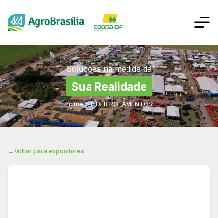
Soluções na medida da
Sua Realidade
home
>
LÍDER ROLAMENTOS
←
Voltar para expositores