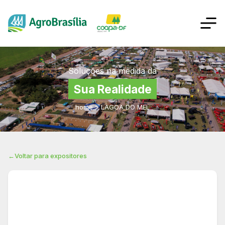
Soluções na medida da
Sua Realidade
home
>
LAGOA DO MEL
←
Voltar para expositores