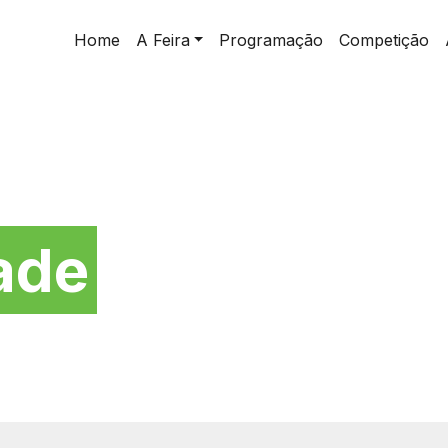
Home
A Feira
Programação
Competição
da
ade