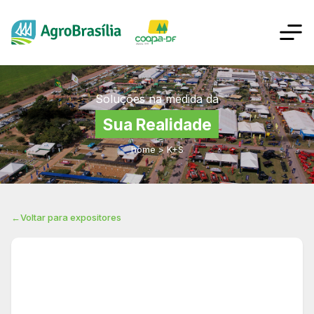
Soluções na medida da
Sua Realidade
home
>
K+S
←
Voltar para expositores