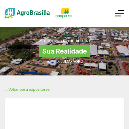
Soluções na medida da
Sua Realidade
home
>
JUMA-AGRO
←
Voltar para expositores