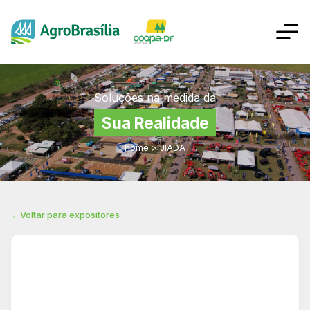
Soluções na medida da
Sua Realidade
home
>
JIADA
←
Voltar para expositores