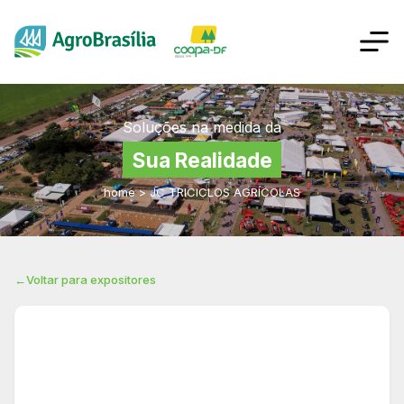
Soluções na medida da
Sua Realidade
home
>
JC TRICICLOS AGRÍCOLAS
←
Voltar para expositores