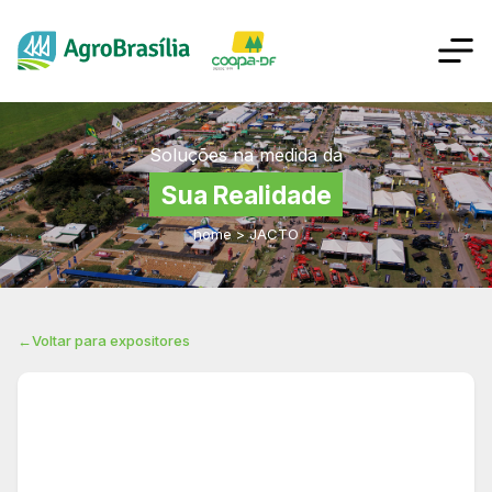
Soluções na medida da
Sua Realidade
home
>
JACTO
←
Voltar para expositores