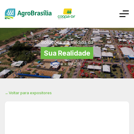
Soluções na medida da
Sua Realidade
home
>
IPACOL
←
Voltar para expositores