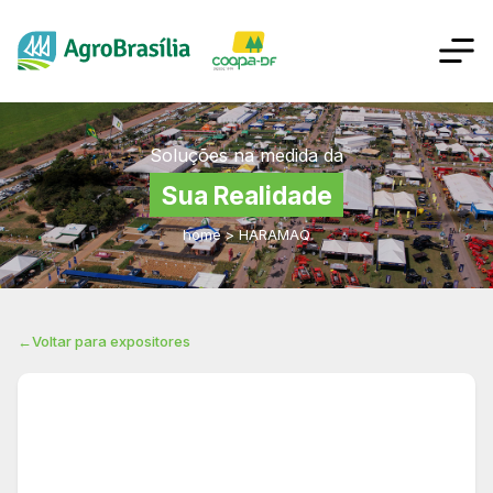
Soluções na medida da
Sua Realidade
home
>
HARAMAQ
←
Voltar para expositores