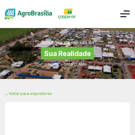
Soluções na medida da
Sua Realidade
home
>
GRUPO AMB
←
Voltar para expositores