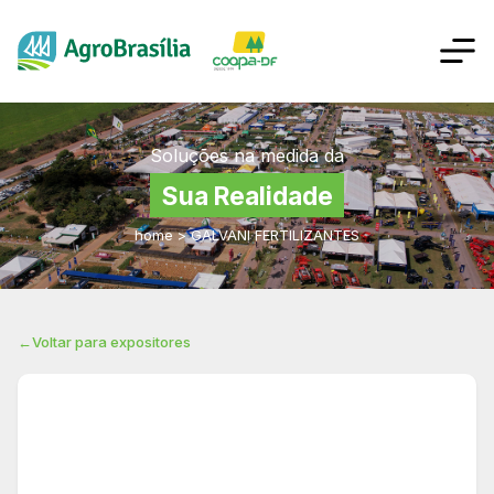
Soluções na medida da
Sua Realidade
home
>
GALVANI FERTILIZANTES
←
Voltar para expositores