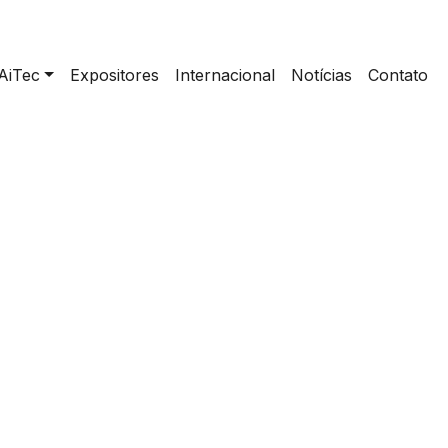
AiTec
Expositores
Internacional
Notícias
Contato
home
>
EQUILÍBRIO FERTILIZANTES