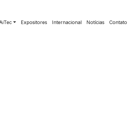
AiTec
Expositores
Internacional
Notícias
Contato
home
>
DF ELETROTECNICA