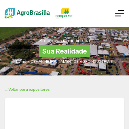
Soluções na medida da
Sua Realidade
home
>
DEMAKINE EQUIPAMENTOS AGROINDUSTRIAIS
←
Voltar para expositores