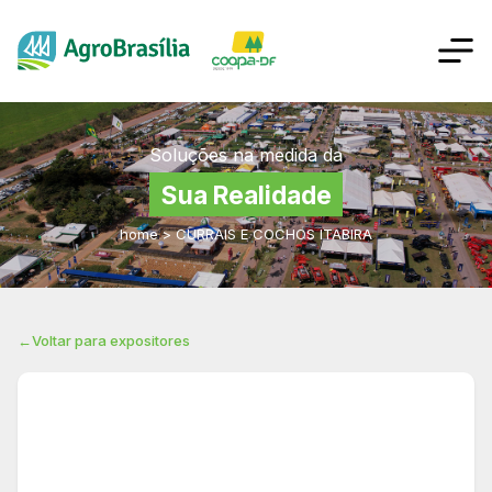
Soluções na medida da
Sua Realidade
home
>
CURRAIS E COCHOS ITABIRA
←
Voltar para expositores