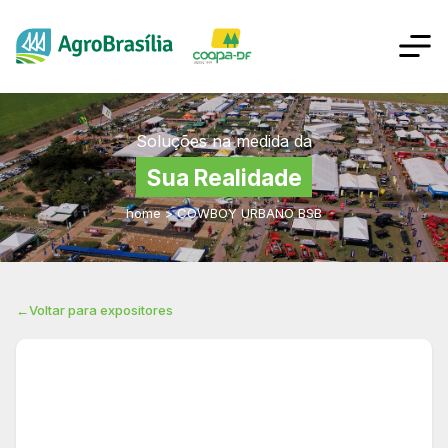
Soluções na medida da
Sua Realidade
home
>
COWBOY URBANO BSB
←
Voltar para expositores