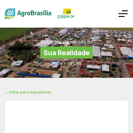
Soluções na medida da
Sua Realidade
home
>
CIPLAN
←
Voltar para expositores