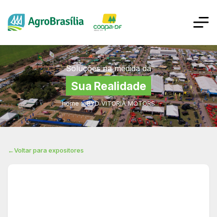
Soluções na medida da
Sua Realidade
home
>
BYD VITORIA MOTORS
←
Voltar para expositores