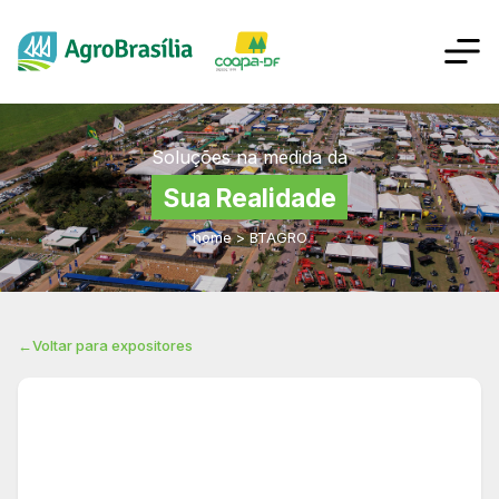
Soluções na medida da
Sua Realidade
home
>
BTAGRO
←
Voltar para expositores