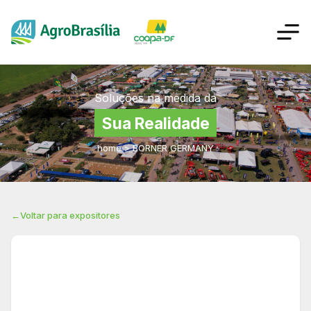
Soluções na medida da
Sua Realidade
home
>
BORNER GERMANY
←
Voltar para expositores