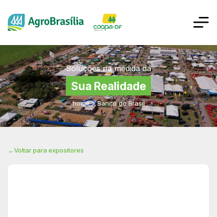
Soluções na medida da
Sua Realidade
home
>
Banco do Brasil
←
Voltar para expositores