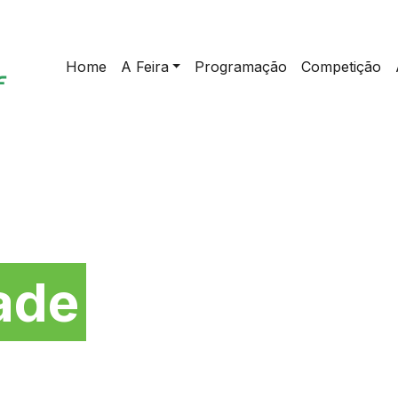
Home
A Feira
Programação
Competição
da
ade
home