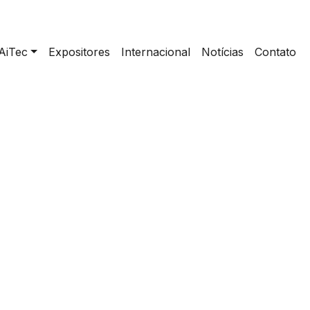
AiTec
Expositores
Internacional
Notícias
Contato
>
ANHANGUERA PÓLO PLANALTINA/ DF II